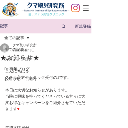
旧：
新規登録
記事
全ての記事
クマ取り研究所
全ての記事
2019年6月18日
★お知らせ★
スタッフブログ
Dr.有年ブログ
こんにちは☺
ステラ美容クリニック受付のJです。
お知らせ・ご案内
本日は大切なお知らせがあります。
当院に興味を持ってくださっている方々に大
変お得なキャンペーンをご紹介させていただ
きます
♥