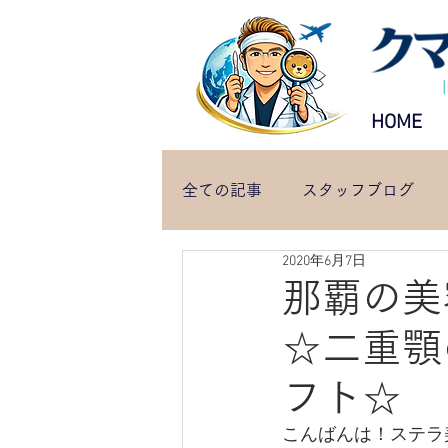
HOME
全ての記事
スタッフブログ
2020年6月7日
那覇の美
☆二重顎
フト☆
こんばんは！ステラ