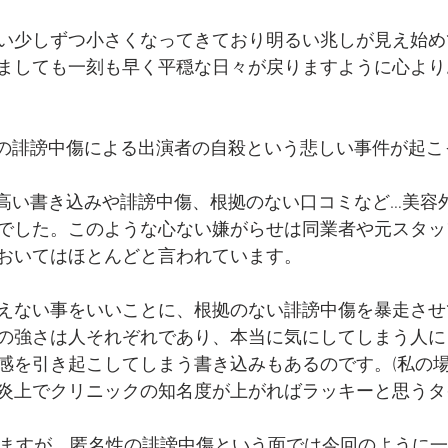
い少しずつ小さくなってきており明るい兆しが見え始め
ましても一刻も早く平穏な日々が戻りますように心より
Sの誹謗中傷による出演者の自殺という悲しい事件が起こ
の高い書き込みや誹謗中傷、根拠のない口コミなど…美容
でした。このような心ない嫌がらせは同業者や元スタッ
おいてはほとんどと言われています。
えない事をいいことに、根拠のない誹謗中傷を暴走させ
の強さは人それぞれであり、本当に気にしてしまう人に
感を引き起こしてしまう書き込みもあるのです。(私の
炎上でクリニックの知名度が上がればラッキーと思うタ
りますが、匿名性の誹謗中傷という面では今回のように