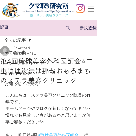
旧：
新規登録
記事
全ての記事
Dr.Aritoshi
全ての記事
2019年1月12日
第4回琉球美容外科医師会⭐️二
スタッフブログ
重瞼埋没法は那覇おもろまち
Dr.有年ブログ
のステラ美容クリニック
お知らせ・ご案内
こんにちは！ステラ美容クリニック院長の有
年です。
ホームページやブログが新しくなってまだ不
慣れでお見苦しい点があるかと思いますが何
卒ご容赦ください💦
さて、昨日第4回 
#琉球美容外科医師会
 に行