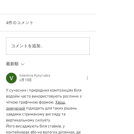
4件のコメント
天国の麗ちゃんへ
コメントを追加…
安心の国産NM
沖縄長生薬草本
最新順
Valentina Kykyrudza
4月18日
У сучасних і природних композиціях біля 
водойм часто використовують рослини з 
чіткою графічною формою. 
Хвощ 
зимуючий
 підходить для таких рішень 
завдяки стриманому вигляду та 
вертикальному силуету.
Його висаджують біля ставків, у 
контейнерах або на вологих ділянках, де 