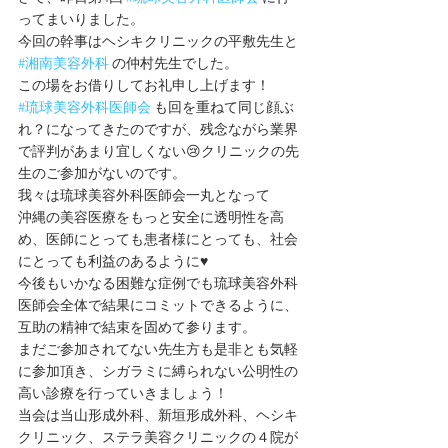
ってまいりました。
今回の幹事はヘシキクリニックの平敷先生と 
#湘南美容外科
 の仲村先生でした。
この場をお借りしてお礼申し上げます！
#琉球美容外科医師会
 も回を重ねて同じ顔ぶ
れ？になってきたのですが、残念ながら業界
で評判があまり宜しくない😢クリニックの先
生のご参加がないのです。
我々は琉球美容外科医師会一丸となって
沖縄の美容医療をもっと安全に透明性を高
め、医師にとっても患者様にとっても、社会
にとっても利益のあるように♥
今後もいかなる困難な症例でも琉球美容外科
医師会全体で結果にコミットできるように、
互助の精神で結束を固めて参ります。
まだご参加されてない先生方も是非とも気軽
に参加頂き、シガラミに縛られない公明性の
高い診療を行っていきましょう！
当会は当山形成外科、新垣形成外科、ヘシキ
クリニック、ステラ美容クリニックの４院が