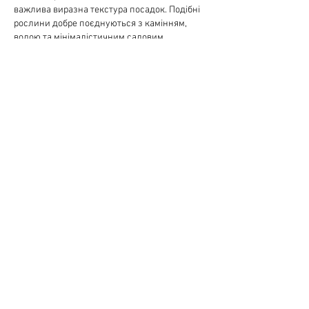
важлива виразна текстура посадок. Подібні 
рослини добре поєднуються з камінням, 
водою та мінімалістичним садовим 
оформленням.
いいね！
返信
Nik Master
1月12日
Банківські послуги залишаються 
актуальними для щоденних фінансових 
операцій. Щоб швидко знайти відділення чи 
банкомат, зручно користуватися 
каталогами. У розділі 
банків
 зібрана корисна 
інформація для мешканців Одеси.
いいね！
返信
Nik Master
1月07日