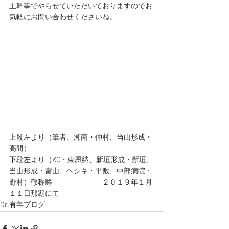
主幹事でやらせていただいておりますのでお
気軽にお問い合わせくださいね。
上段左より（筆者、湘南・仲村、当山形成・
高間）
下段左より（KC・東恩納、新垣形成・新垣、
当山形成・當山、ヘシキ・平敷、中部病院・
野村）敬称略　　　　　　　２０１９年１月
１１日那覇にて
Dr.有年ブログ