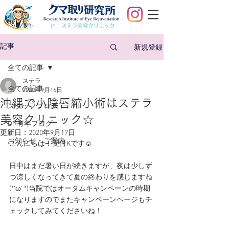
旧：
新規登録
記事
全ての記事
ステラ
全ての記事
2020年9月16日
沖縄で小陰唇縮小術はステラ
スタッフブログ
美容クリニック☆
Dr.有年ブログ
更新日：
2020年9月17日
お知らせ・ご案内
こんにちは！受付Kです☺
日中はまだ暑い日が続きますが、夜は少しず
つ涼しくなってきて夏の終わりを感じますね
(*‘ω‘ *)当院ではオータムキャンペーンの時期
になりますのでまたキャンペーンページもチ
ェックしてみてくださいね！