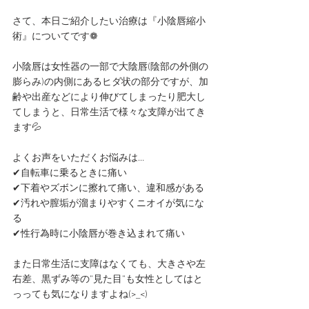
さて、本日ご紹介したい治療は『小陰唇縮小
術』についてです❁
小陰唇は女性器の一部で大陰唇(陰部の外側の
膨らみ)の内側にあるヒダ状の部分ですが、加
齢や出産などにより伸びてしまったり肥大し
てしまうと、日常生活で様々な支障が出てき
ます💦
よくお声をいただくお悩みは…
✔
自転車に乗るときに痛い
✔
下着やズボンに擦れて痛い、違和感がある
✔
汚れや膣垢が溜まりやすくニオイが気にな
る
✔
性行為時に小陰唇が巻き込まれて痛い
また日常生活に支障はなくても、大きさや左
右差、黒ずみ等の”見た目”も女性としてはと
っっても気になりますよね(>_<)