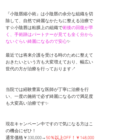
『小陰唇縮小術』は小陰唇の余分な組織を切
除して、自然で綺麗なかたちに整える治療で
す☆小陰唇は粘膜上の組織で
術後の回復が早
く、手術跡はパートナーが見ても全く分から
ないぐらい綺麗になるので安心
✨
最近では将来介護を受ける時のために整えて
おきたいという方も大変増えており、幅広い
世代の方が治療を行っております↗
当院では経験豊富な医師が丁寧に治療を行
い、一度の施術で必ず綺麗になるので満足度
も大変高い治療です✨
現在キャンペーン中ですので気になる方はこ
の機会にぜひ！
通常価格￥330,000→
50％以上OFF！￥148,000