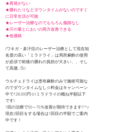
★再発がない
★腫れたりなどダウンタイムがないのですぐ
に日常生活が可能
★レーザー治療なのでもちろん傷跡なし
★汗の量とにおいの両方改善できる
★低価格
(ワキガ・多汗症のレーザー治療として現在知
名度の高い「ミラドライ」は局所麻酔の使用
が必須で術後の腫れの負担が大きい、、そし
て高価...💦)
ウルチェドライは塗布麻酔のみで施術可能な
のでダウンタイムなし☆料金は
キャンペーン
中で128,000円
☆(ミラドライの概ね半額以下
です)
1回の治療で50～70％改善が期待できます(^^♪
現在2回目をする場合は1回目の半額でご案内
中です！