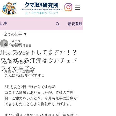
旧：
新規登録
記事
全ての記事
ステラ
全ての記事
2020年5月29日
汗エチケットしてますか！？
スタッフブログ
ワキガ・多汗症はウルチェド
Dr.有年ブログ
ライで卒業☆
お知らせ・ご案内
こんにちは♪受付Kです☺
5月もあと2日で終わりですね😲
コロナの影響もありましたが、皆様のご理
解・ご協力をいただき、今月も無事に診療が
できましたこと心より御礼申し上げます。
まだ元通りとまではいきませんが、気を付け