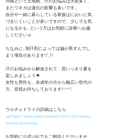
沖縄という土地柄、汗のお悩みは大変多く、
またワキガは遺伝の影響も多いです。
自分や一緒に暮らしている家族はにおいに気
づきにくいことが多いですので、少しでも気
になるかも...という方はお気軽に診察へお越
しください☺
ちなみに...制汗剤によっては脇が黒ずんでし
まう場合があります(T_T)
汗のお悩みから解放されて、思いっきり夏を
楽しみましょう☀
女性も男性も、未成年の方から幅広い世代の
方、皆様お待ちしております(*^^*)
ウルチェドライの詳細はこちら
→
https://www.stella-beauty-clinic.com/menu-
osmidrosisaxillae
お気軽に公式LINEでもご相談くださいませ