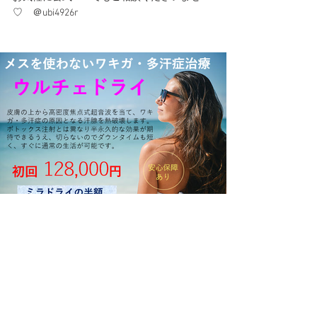
♡　＠ubi4926r 　
スタッフブログ