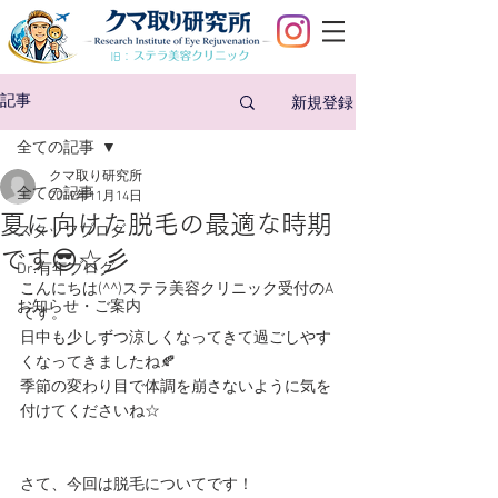
旧：
新規登録
記事
全ての記事
クマ取り研究所
全ての記事
2019年11月14日
夏に向けた脱毛の最適な時期
スタッフブログ
です😎☆彡
Dr.有年ブログ
こんにちは(^^)ステラ美容クリニック受付のA
お知らせ・ご案内
です。
日中も少しずつ涼しくなってきて過ごしやす
くなってきましたね🍂
季節の変わり目で体調を崩さないように気を
付けてくださいね☆
さて、今回は脱毛についてです！