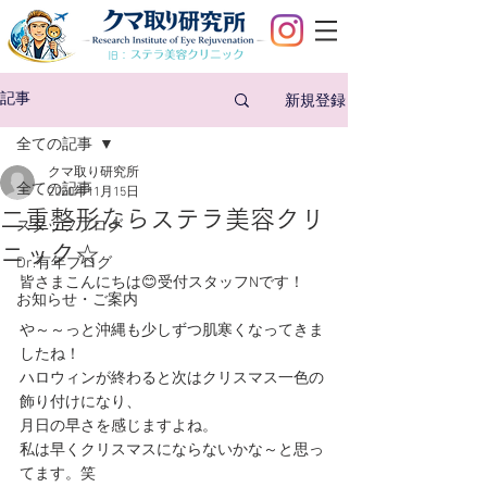
旧：
新規登録
記事
全ての記事
クマ取り研究所
全ての記事
2020年11月15日
二重整形ならステラ美容クリ
スタッフブログ
ニック☆
Dr.有年ブログ
皆さまこんにちは😊受付スタッフNです！
お知らせ・ご案内
や～～っと沖縄も少しずつ肌寒くなってきま
したね！
ハロウィンが終わると次はクリスマス一色の
飾り付けになり、
月日の早さを感じますよね。
私は早くクリスマスにならないかな～と思っ
てます。笑