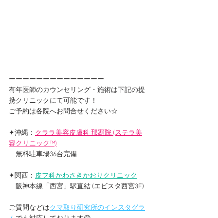
ーーーーーーーーーーーーーー
有年医師のカウンセリング・施術は下記の提
携クリニックにて可能です！
ご予約は各院へお問合せください☆
✦沖縄：
クララ美容皮膚科 那覇院
 (ステラ美
容クリニック™)
　無料駐車場36台完備
✦関西：
皮フ科かわさきかおりクリニック
　阪神本線「西宮」駅直結 (エビスタ西宮3F)
ご質問などは
クマ取り研究所のインスタグラ