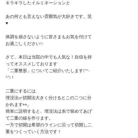
キラキラしたイルミネーションと
あの何とも言えない雰囲気が大好きです。笑
♥
体調を崩さないように皆さまもお気を付けて
お過ごしください✨
さて、本日は当院の中でも人気な！自信を持
ってオススメしております
「二重整形」についてご紹介いたします(*^-
^*)！
二重にするには
埋没法or切開法大きく分けるとこの二つに分
かれます👀。
簡単に説明すると、埋没法は糸で留めてあげ
て二重の線を作ります。
一方で切開は希望のラインに沿って切開し二
重をつくっていく方法です！