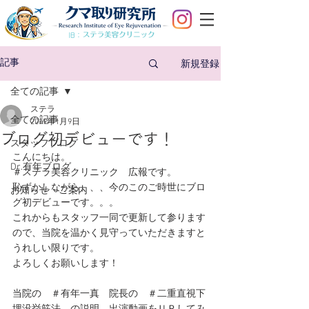
旧：
新規登録
記事
全ての記事
ステラ
全ての記事
2019年1月9日
ブログ初デビューです！
スタッフブログ
こんにちは。
Dr.有年ブログ
＃ステラ美容クリニック　広報です。
恥ずかしながら、、、今のこのご時世にブロ
お知らせ・ご案内
グ初デビューです。。。
これからもスタッフ一同で更新して参ります
ので、当院を温かく見守っていただきますと
うれしい限りです。
よろしくお願いします！
当院の　＃有年一真　院長の　＃二重直視下