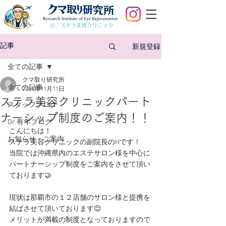
旧：
新規登録
記事
全ての記事
クマ取り研究所
全ての記事
2019年11月11日
ステラ美容クリニックパート
スタッフブログ
ナーシップ制度のご案内！！
Dr.有年ブログ
こんにちは！
お知らせ・ご案内
ステラ美容クリニックの副院長のHです！
当院では沖縄県内のエステサロン様を中心に
パートナーシップ制度をご案内をさせて頂い
ております🤝
現状は那覇市の１２店舗のサロン様と提携を
結ばさせて頂いております😊
メリットが満載の制度となっておりますので