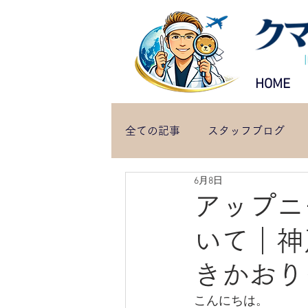
HOME
全ての記事
スタッフブログ
6月8日
アップニ
いて｜神
きかおり
こんにちは。