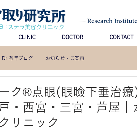
旧：
CLINIC
DOCTOR
CONTACT
Dr.有年ブログ
お知らせ・ご案内
ーク®点眼(眼瞼下垂治療
戸・西宮・三宮・芦屋｜
クリニック