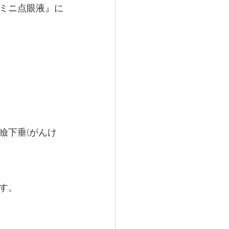
®ミニ点眼液』に
瞼下垂(がんけ
す。